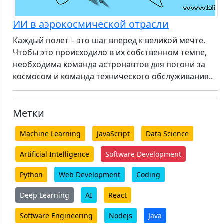
ИИ в аэрокосмической отрасли
Каждый полет – это шаг вперед к великой мечте.
Чтобы это происходило в их собственном темпе,
необходима команда астронавтов для погони за
космосом и команда технического обслуживания..
Метки
Machine Learning
JavaScript
Data Science
Artificial Intelligence
Software Development
Python
Web Development
Coding
Deep Learning
AI
React
Software Engineering
Nodejs
Java