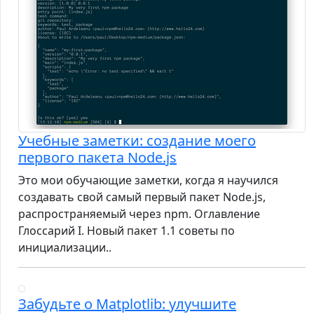
Учебные заметки: создание моего
первого пакета Node.js
Это мои обучающие заметки, когда я научился
создавать свой самый первый пакет Node.js,
распространяемый через npm. Оглавление
Глоссарий I. Новый пакет 1.1 советы по
инициализации..
Забудьте о Matplotlib: улучшите