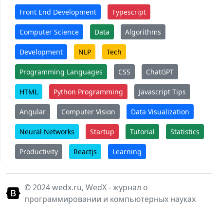
Front End Development
Typescript
Computer Science
Data
Algorithms
Development
NLP
Tech
Programming Languages
CSS
ChatGPT
HTML
Python Programming
Javascript Tips
Angular
Computer Vision
Data Visualization
Neural Networks
Startup
Tutorial
Statistics
Productivity
Reactjs
Learning
© 2024 wedx.ru, WedX - журнал о
программировании и компьютерных науках