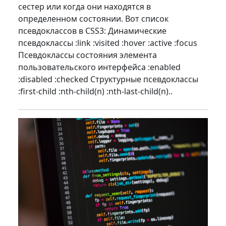
сестер или когда они находятся в
определенном состоянии. Вот список
псевдоклассов в CSS3: Динамические
псевдоклассы :link :visited :hover :active :focus
Псевдоклассы состояния элемента
пользовательского интерфейса :enabled
:disabled :checked Структурные псевдоклассы
:first-child :nth-child(n) :nth-last-child(n)..