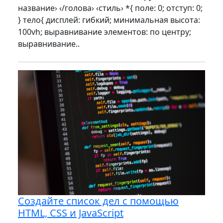
название› ‹/голова› ‹стиль› *{ поле: 0; отступ: 0;
} тело{ дисплей: гибкий; минимальная высота:
100vh; выравнивание элементов: по центру;
выравнивание..
Создайте список дел с помощью
HTML, CSS и JavaScript