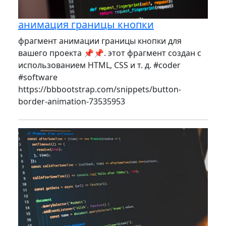
анимация границы кнопки
фрагмент анимации границы кнопки для
вашего проекта 📌📌. этот фрагмент создан с
использованием HTML, CSS и т. д. #coder
#software
https://bbbootstrap.com/snippets/button-
border-animation-73535953