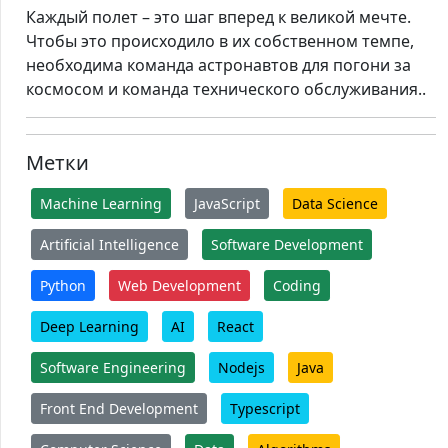
Каждый полет – это шаг вперед к великой мечте.
Чтобы это происходило в их собственном темпе,
необходима команда астронавтов для погони за
космосом и команда технического обслуживания..
Метки
Machine Learning
JavaScript
Data Science
Artificial Intelligence
Software Development
Python
Web Development
Coding
Deep Learning
AI
React
Software Engineering
Nodejs
Java
Front End Development
Typescript