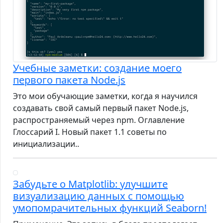
Учебные заметки: создание моего
первого пакета Node.js
Это мои обучающие заметки, когда я научился
создавать свой самый первый пакет Node.js,
распространяемый через npm. Оглавление
Глоссарий I. Новый пакет 1.1 советы по
инициализации..
Забудьте о Matplotlib: улучшите
визуализацию данных с помощью
умопомрачительных функций Seaborn!