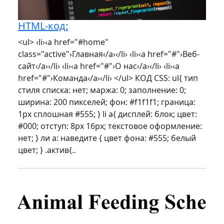
HTML-код:
<ul> ‹li›‹a href="#home"
class="active"›Главная‹/a›‹/li› ‹li›‹a href="#"›Веб-
сайт‹/a›‹/li› ‹li›‹a href="#"›О нас‹/a›‹/li› ‹li›‹a
href="#"›Команда‹/a›‹/li› </ul> КОД CSS: ul{ тип
стиля списка: нет; маржа: 0; заполнение: 0;
ширина: 200 пикселей; фон: #f1f1f1; граница:
1px сплошная #555; } li a{ дисплей: блок; цвет:
#000; отступ: 8px 16px; текстовое оформление:
нет; } ли а: наведите { цвет фона: #555; белый
цвет; } .актив{..