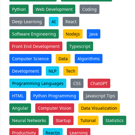
Python
Web Development
Coding
Deep Learning
AI
React
Software Engineering
Nodejs
Java
Front End Development
Typescript
Computer Science
Data
Algorithms
Development
NLP
Tech
Programming Languages
CSS
ChatGPT
HTML
Python Programming
Javascript Tips
Angular
Computer Vision
Data Visualization
Neural Networks
Startup
Tutorial
Statistics
Productivity
Reactjs
Learning