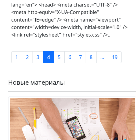
lang="en"> <head> <meta charset="UTF-8" />
<meta http-equiv="X-UA-Compatible"
content="IE=edge" /> <meta name="viewport"
content="width=device-width, initial-scale=1.0" />
<link rel="stylesheet" href="styles.css" />..
1
2
3
4
5
6
7
8
...
19
Новые материалы