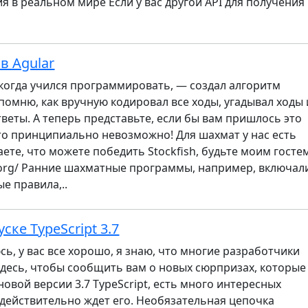
 в реальном мире Если у вас другой API для получения
в Agular
, когда учился программировать, — создал алгоритм
 помню, как вручную кодировал все ходы, угадывал ходы 
веты. А теперь представьте, если бы вам пришлось это
то принципиально невозможно! Для шахмат у нас есть
маете, что можете победить Stockfish, будьте моим госте
ess.org/ Ранние шахматные программы, например, включал
е правила,..
ске TypeScript 3.7
сь, у вас все хорошо, я знаю, что многие разработчики
я здесь, чтобы сообщить вам о новых сюрпризах, которые
новой версии 3.7 TypeScript, есть много интересных
действительно ждет его. Необязательная цепочка