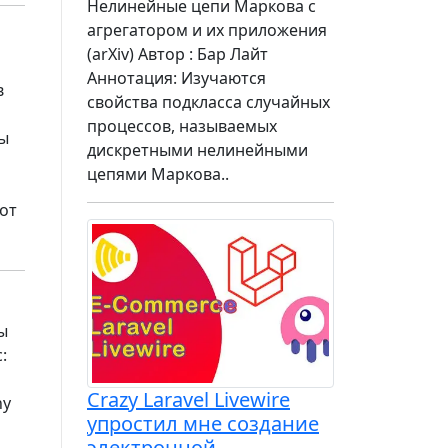
Нелинейные цепи Маркова с
агрегатором и их приложения
(arXiv) Автор : Бар Лайт
Аннотация: Изучаются
в
свойства подкласса случайных
процессов, называемых
вы
дискретными нелинейными
цепями Маркова..
тот
бы
:
Crazy Laravel Livewire
ny
упростил мне создание
электронной