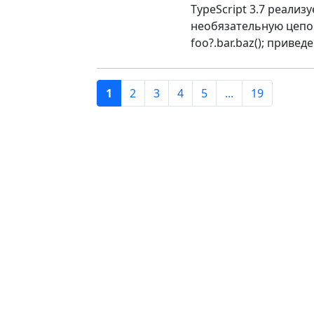
TypeScript 3.7 реализ
необязательную цепочк
foo?.bar.baz(); привед
1
2
3
4
5
...
19