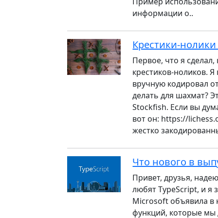
Пример использования
информации о..
Крестики-нолики 
Первое, что я сделал
крестиков-ноликов. Я
вручную кодировал от
делать для шахмат? Э
Stockfish. Если вы ду
вот он: https://lich
жестко закодированны
Что нового в выпу
Привет, друзья, надею
любят TypeScript, и 
Microsoft объявила в 
функций, которые мы 