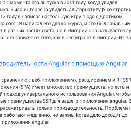
t с момента его выпуска в 2011 году, когда увидел
ыка. Было интересно увидеть альтернативу JS со строги
012 году я написал настольную игру Людо с Дротиком,
do.com . Я написал его для конкурса, и это был забавный
ют в разных частях света, но в Нигерии она называется лу
do.com зависят от того, как в нее играют в Нигерии. Из-з
водительности Angular с помощью Angular
По сравнению с веб-приложением с расширением и R ( SSR 
ожения (SPA) имеет множество преимуществ, но есть и
й подход универсального использования Angular, чтобы
ые преимущества SSR для вашего приложения angular. 
 рассматривать только производительность. Проблема:
 работают медленно, но важны Когда дело доходит до
 приложения angular..