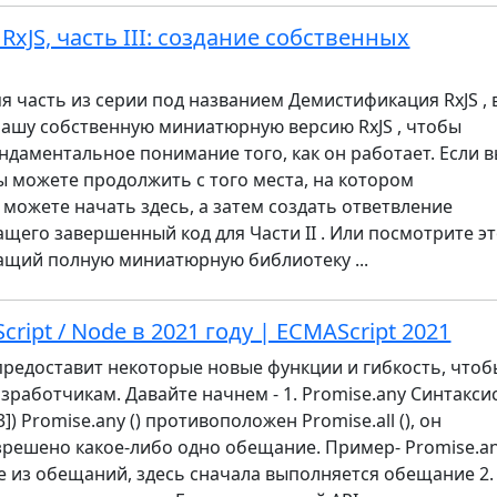
xJS, часть III: создание собственных
яя часть из серии под названием Демистификация RxJS , 
нашу собственную миниатюрную версию RxJS , чтобы
ндаментальное понимание того, как он работает. Если 
вы можете продолжить с того места, на котором
 можете начать здесь, а затем создать ответвление
щего завершенный код для Части II . Или посмотрите э
ащий полную миниатюрную библиотеку ...
cript / Node в 2021 году | ECMAScript 2021
у предоставит некоторые новые функции и гибкость, что
зработчикам. Давайте начнем - 1. Promise.any Синтаксис
p3]) Promise.any () противоположен Promise.all (), он
зрешено какое-либо одно обещание. Пример- Promise.a
е из обещаний, здесь сначала выполняется обещание 2.