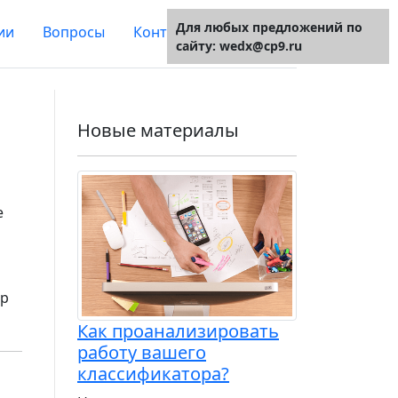
Для любых предложений по
ии
Вопросы
Контакты
О сайте
сайту: wedx@cp9.ru
Новые материалы
е
ор
Как проанализировать
работу вашего
классификатора?