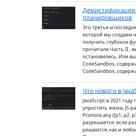
Демистификация R
планировщиков
Это третья и последн
которой мы создаем 
получить глубокое фу
прочитали Часть II , 
остановились. Или вы
CodeSandbox, содержа
CodeSandbox, содерж
Что нового в JavaS
JavaScript в 2021 год
упростить жизнь JS-ра
Promise.any ([p1, p2, 
разрешается, если ра
решаются, как и любо