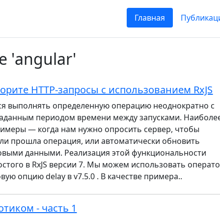
Главная
Публикац
 'angular'
орите HTTP-запросы с использованием RxJS
ся выполнять определенную операцию неоднократно с
заданным периодом времени между запусками. Наиболе
имеры — когда нам нужно опросить сервер, чтобы
 ли прошла операция, или автоматически обновить
новыми данными. Реализация этой функциональности
стого в RxJS версии 7. Мы можем использовать операт
овую опцию delay в v7.5.0 . В качестве примера..
отиком - часть 1