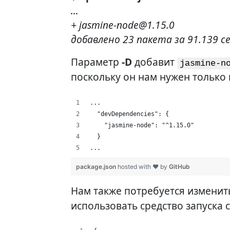
…
+
jasmine-node@1.15.0
добавлено 23 пакета за 91.139 с
Параметр
-D
добавит
jasmine-n
поскольку он нам нужен только 
...
  "devDependencies": {
    "jasmine-node": "^1.15.0"
  }
...
package.json
hosted with ❤ by
GitHub
Нам также потребуется изменит
использовать средство запуска с