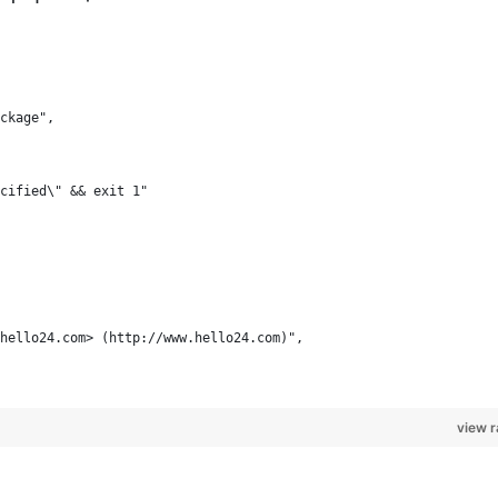
ckage",
cified\" && exit 1"
hello24.com> (http://www.hello24.com)",
view 