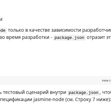
ек
только в качестве зависимости разработчи
ode
во время разработки -
отразит эт
package.json
view 
ь тестовый сценарий внутри
, чт
package.json
пецификации jasmine-node (см. Строку 7 ниже)