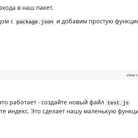
входа в наш пакет.
дом с
и добавим простую функци
package.json
view 
это работает - создайте новый файл
test.js
е индекс. Это сделает нашу маленькую функц