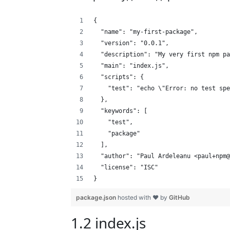
{
  "name": "my-first-package",
  "version": "0.0.1",
  "description": "My very first npm pa
  "main": "index.js",
  "scripts": {
    "test": "echo \"Error: no test spe
  },
  "keywords": [
    "test",
    "package"
  ],
  "author": "Paul Ardeleanu <paul+npm@
  "license": "ISC"
}
package.json
hosted with ❤ by
GitHub
1.2 index.js