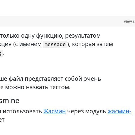
view 
 только одну функцию, результатом
кция (с именем
), которая затем
message
.
g
ше файл представляет собой очень
же можно назвать тестом.
asmine
м использовать
Жасмин
через модуль
жасмин-
ет