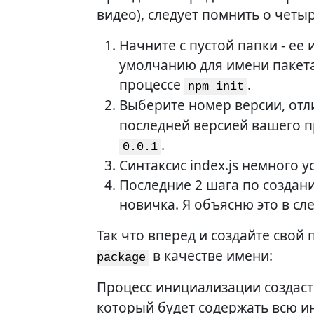
видео), следует помнить о четы
Начните с пустой папки - ее 
умолчанию для имени пакета
процессе
.
npm init
Выберите номер версии, от
последней версией вашего пр
.
0.0.1
Синтаксис index.js немного у
Последние 2 шага по созданию
новичка. Я объясню это в с
Так что вперед и создайте свой
в качестве имени:
package
Процесс инициализации создас
который будет содержать всю 