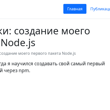
Главная
Публикац
и: создание моего
Node.js
создание моего первого пакета Node.js
гда я научился создавать свой самый первый
й через npm.