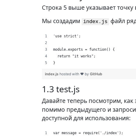
Строка 5 выше указывает точку 
Мы создадим
файл ря
index.js
'use strict';
module.exports = function() {
  return "it works";
}
index.js
hosted with ❤ by
GitHub
1.3 test.js
Давайте теперь посмотрим, как 
помимо предыдущего и запросит
доступной для использования:
var message = require('./index');