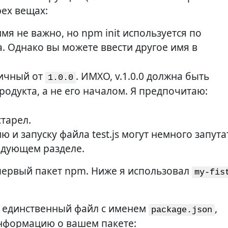
рех вещах:
имя не важно, но npm init используется по
. Однако вы можете ввести другое имя в
личный от
. ИМХО, v.1.0.0 должна быть
1.0.0
одукта, а не его началом. Я предпочитаю:
старел.
 и запуску файла test.js могут немного запута
ледующем разделе.
 первый пакет npm. Ниже я использовал
my-fis
т единственный файл с именем
,
package.json
информацию о вашем пакете: