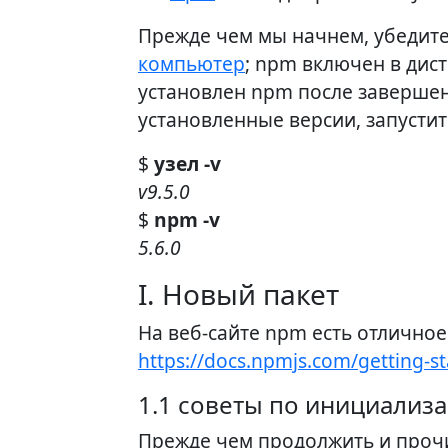
Прежде чем мы начнем, убедите
компьютер
; npm включен в дист
установлен npm после завершен
установленные версии, запустит
$
узел -v
v9.5.0
$
npm -v
5.6.0
I. Новый пакет
На веб-сайте npm есть отличное
https://docs.npmjs.com/getting-s
1.1 советы по инициализ
Прежде чем продолжить и прочи