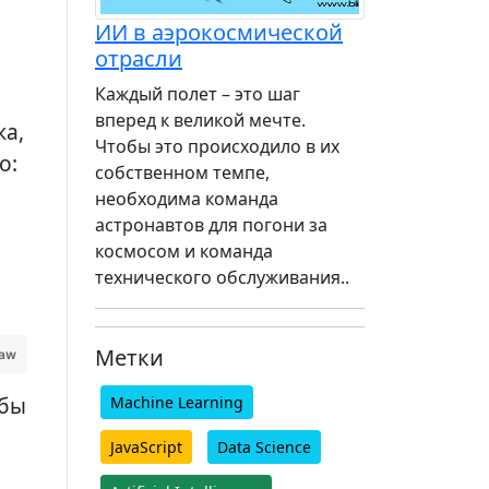
ИИ в аэрокосмической
отрасли
Каждый полет – это шаг
вперед к великой мечте.
ка,
Чтобы это происходило в их
о:
собственном темпе,
необходима команда
астронавтов для погони за
космосом и команда
технического обслуживания..
Метки
raw
обы
Machine Learning
:
JavaScript
Data Science