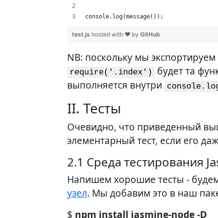
console.log(message());
test.js
hosted with ❤ by
GitHub
NB: поскольку мы экспортируем
будет та фун
require('.index')
выполняется внутри
console.lo
II. Тесты
Очевидно, что приведенный вы
элементарный тест, если его да
2.1 Среда тестирования J
Напишем хорошие тесты - буде
узел
. Мы добавим это в наш пак
$
npm install jasmine-node -D