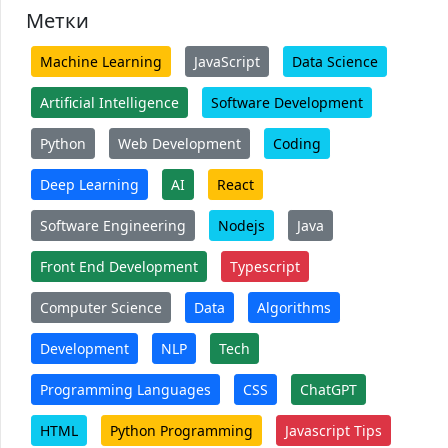
Метки
Machine Learning
JavaScript
Data Science
Artificial Intelligence
Software Development
Python
Web Development
Coding
Deep Learning
AI
React
Software Engineering
Nodejs
Java
Front End Development
Typescript
Computer Science
Data
Algorithms
Development
NLP
Tech
Programming Languages
CSS
ChatGPT
HTML
Python Programming
Javascript Tips