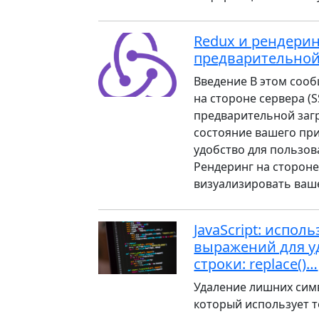
Redux и рендерин
предварительной
Введение В этом сооб
на стороне сервера (
предварительной загр
состояние вашего пр
удобство для пользова
Рендеринг на стороне
визуализировать ваше
JavaScript: испо
выражений для у
строки: replace()…
Удаление лишних симв
который использует то