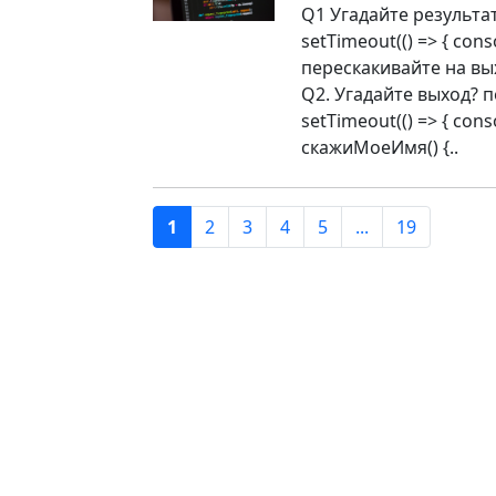
Q1 Угадайте результат? п
setTimeout(() => { conso
перескакивайте на вы
Q2. Угадайте выход? пере
setTimeout(() => { cons
скажиМоеИмя() {..
1
2
3
4
5
...
19