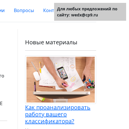
Для любых предложений по
ии
Вопросы
Контакты
О сайте
сайту: wedx@cp9.ru
Новые материалы
го
FE
Как проанализировать
работу вашего
классификатора?