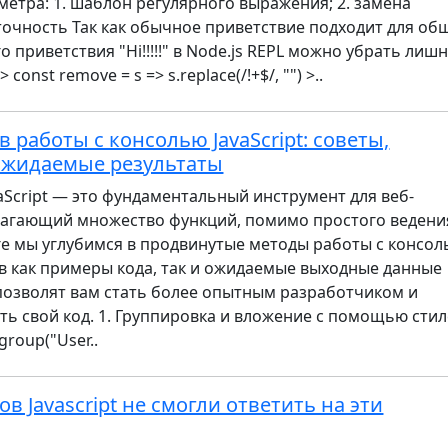
метра: 1. шаблон регулярного выражения; 2. замена
точность Так как обычное приветствие подходит для об
 приветствия "Hi!!!!!" в Node.js REPL можно убрать лиш
const remove = s => s.replace(/!+$/, "") >..
 работы с консолью JavaScript: советы,
ожидаемые результаты
aScript — это фундаментальный инструмент для веб-
лагающий множество функций, помимо простого ведени
ге мы углубимся в продвинутые методы работы с консо
вив как примеры кода, так и ожидаемые выходные данные
позволят вам стать более опытным разработчиком и
ь свой код. 1. Группировка и вложение с помощью сти
group("User..
в Javascript не смогли ответить на эти