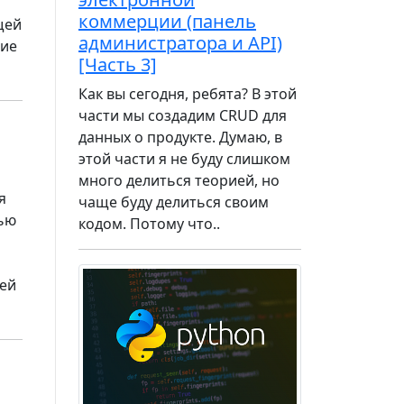
коммерции (панель
щей
администратора и API)
ние
[Часть 3]
Как вы сегодня, ребята? В этой
части мы создадим CRUD для
данных о продукте. Думаю, в
этой части я не буду слишком
много делиться теорией, но
я
чаще буду делиться своим
лью
кодом. Потому что..
лей