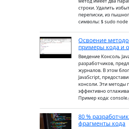
метод имеет два пара
строки. Удалить избы
переписки, из пышного
символы: $ sudo node > 
Освоение методов
примеры кода и 
Введение Консоль Jav
разработчиков, пред
журналов. В этом бло
JavaScript, предоста
консоли. Эти методы 
эффективно отлаживат
Пример кода: console.
80 % разработчико
фрагменты кода