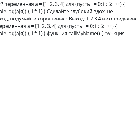
еременная а = [1, 2, 3, 4] для (пусть i = 0; i ‹ 5; i++) {
le.log(а[я]) }, i * 1) } Сделайте глубокий вдох, не
ход, подумайте хорошенько Выход: 1 2 3 4 не определен
менная а = [1, 2, 3, 4] для (пусть i = 0; i ‹ 5; i++) {
ole.log(а[я]) }, i * 1) } функция callMyName() { функция