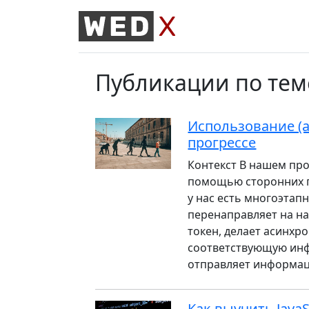
Публикации по теме '
Использование (а
прогрессе
Контекст В нашем про
помощью сторонних п
у нас есть многоэтап
перенаправляет на на
токен, делает асинхр
соответствующую инф
отправляет информаци
Как выучить JavaS