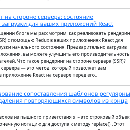
г на стороне сервера: состояние
 загрузки для ваших приложений React
щении блога мы рассмотрим, как реализовать рендерин
SSR) с помощью Redux в ваших приложениях React для
узки начального состояния. Предварительно загрузив
иложения, вы можете улучшить его производительность
телей. Что такое рендеринг на стороне сервера (SSR)?
 сервера — это метод, который позволяет вам
 приложение React на сервере перед его..
льзование сопоставления шаблонов регулярн
даления повторяющихся символов из конца
олов из пышного приветствия s – это строковый объек
чечную нотацию для доступа к методу replace() . Этот