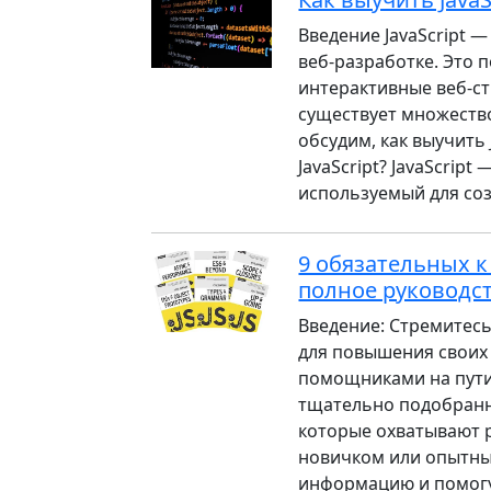
Введение JavaScript 
веб-разработке. Это 
интерактивные веб-ст
существует множество
обсудим, как выучить 
JavaScript? JavaScrip
используемый для соз
9 обязательных к
полное руководс
Введение: Стремитесь
для повышения своих
помощниками на пути 
тщательно подобранн
которые охватывают р
новичком или опытны
информацию и помогу